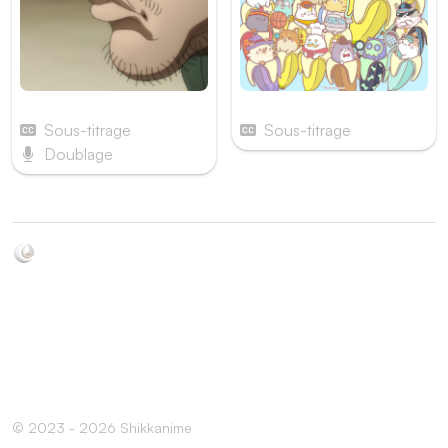
BAKI-DOU
Bananya
Sous-titrage
Sous-titrage
Doublage
Soyez au courant de toutes les sorties d'épisodes d'animés
grâce à Shikkanime ! Retrouvez les dernières nouveautés
des plateformes, tels que ADN, Crunchyroll, etc. Créez
votre watchlist et soyez notifiés dès qu'un nouvel épisode
est disponible.
© 2023 - 2026 Shikkanime