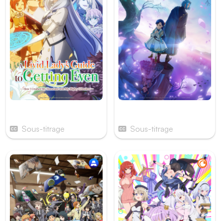
A Livid Lady's Guide to
Ascendance of a
Getting Even
Bookworm
Sous-titrage
Sous-titrage