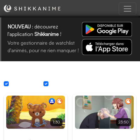
NOUVEAU
: découvrez
l'application
Shikkanime
!
Votre gestionnaire de watchlist
d'animés, pour ne rien manquer !
Nouveaux épisodes
Sous-titrage
Doublage
1:30
23:50
Rilakkuma
Please Excuse My
Younger Brothers