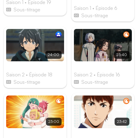
Saison 1 • Épisode 19
Saison 1 • Épisode 6
Sous-titrage
Sous-titrage
24:00
23:40
HELL MODE
The Elusive Samurai
Saison 2 • Épisode 18
Saison 2 • Épisode 16
Sous-titrage
Sous-titrage
23:00
23:42
Draw This, Then Die
Les Gouttes de Dieu