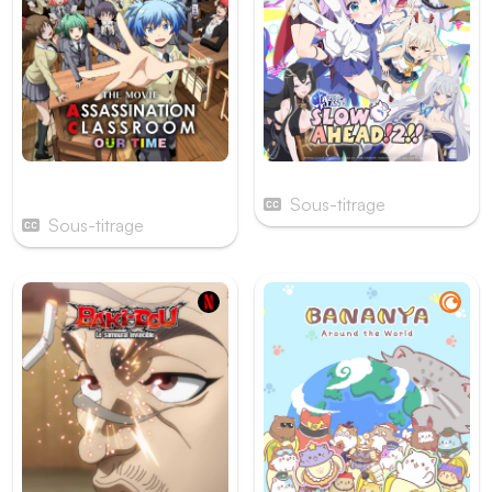
Assassination Classroom
AzurLane: Slow Ahead!
the Movie: Our Time
Sous-titrage
Sous-titrage