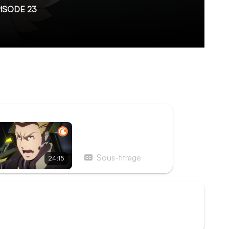
ISODE 23
ur sains et saufs au sein du Nouveau Japon.
 guerre involontaire, l'Alliance étant désormais
ouveau Japon, en accusant ce dernier de la
ISODE SUIVANT
Épisode 24 - Sur le
front du Hokuriku (1re
partie)
Sous-titrage
24:15