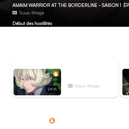
AMAIM WARRIOR AT THE BORDERLINE - SAISON 1
ÉP
Sous-titrage
Début des hostilités
Au prix d'une bataille enragée, Amô et Alexeï sont de reto
Mais leur liberté a été obtenue au prix d'une déclaration de
libre de lancer une attaque de grande envergure sur ce N
tentative d'assassinat de M. Walker.
ÉPISODE PRÉCÉDENT
ÉP
Épisode 22 - Fugitifs
Sous-titrage
24:15
Redirection vers
Crunchyroll