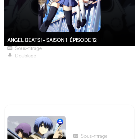
ANGEL BEATS! - SAISON 1
ÉPISODE 12
Sous-titrage
Doublage
Knockin' On Heaven's Door
Alors que Yuri explore les profondeurs de la forteresse
informatique, ses camarades livrent une ultime bataille
désespérée contre l’armée des ombres, toujours plus
nombreuses.
ÉPISODE PRÉCÉDENT
Épisode 11 - Change the
World
Sous-titrage