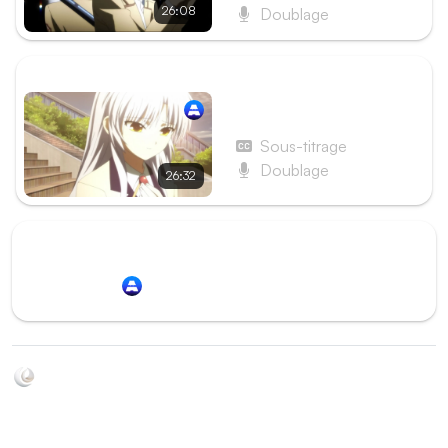
26:08
Doublage
ÉPISODE SUIVANT
Épisode 13 - Graduation
Sous-titrage
Doublage
26:32
Redirection vers
Animation Digital Network
Soyez au courant de toutes les sorties d'épisodes d'animés
grâce à Shikkanime ! Retrouvez les dernières nouveautés