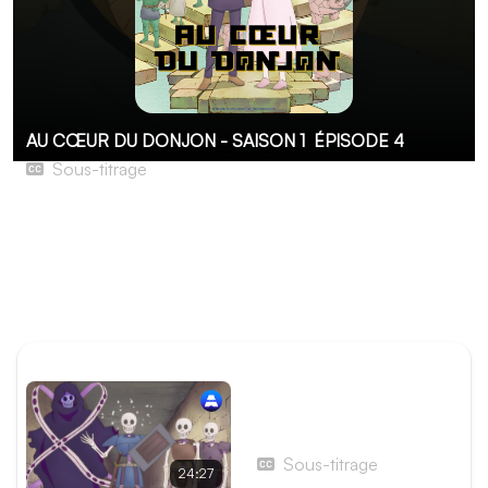
AU CŒUR DU DONJON - SAISON 1
ÉPISODE 4
Sous-titrage
La Guilde des voleurs et le donjon !
Clay et Belle se rendent à la guilde des voleurs
d'Antomulug. Elles y retrouvent le maître de guilde
Lanhiringe ainsi que Hoorin, et un aspect très particulier
du donjon d'Antomulug est dévoilé à Clay.
ÉPISODE PRÉCÉDENT
Épisode 3 - Les Crocs du
Loup du Givre
Sous-titrage
24:27