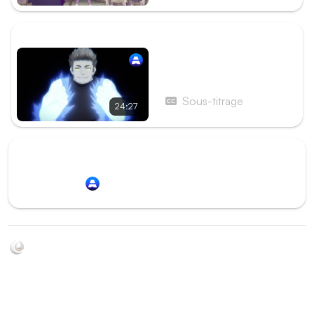
ÉPISODE SUIVANT
Épisode 5 - Collègues et
famille
Sous-titrage
24:27
Redirection vers
Animation Digital Network
Soyez au courant de toutes les sorties d'épisodes d'animés
grâce à Shikkanime ! Retrouvez les dernières nouveautés
des plateformes, tels que ADN, Crunchyroll, etc. Créez