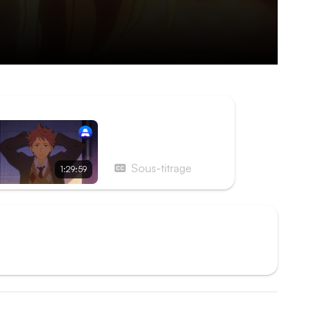
ISODE SUIVANT
Film 2 - Beyond the
Boundary - I'll be here
- The Future
Sous-titrage
1:29:59