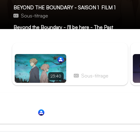
BEYOND THE BOUNDARY - SAISON 1
FILM 1
Sous-titrage
Beyond the Boundary - I'll be here - The Past
Aucune description pour le moment...
ÉPISODE PRÉCÉDENT
ÉP
Épisode 12 - Un Monde
gris
Sous-titrage
23:40
Redirection vers
Animation Digital Network