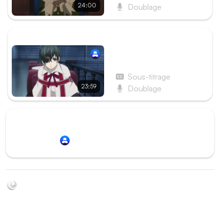
24:00
Doublage
ÉPISODE SUIVANT
Épisode 18 - Le
Majordome sur tous les
fronts
Sous-titrage
23:59
Doublage
Redirection vers
Animation Digital Network
Soyez au courant de toutes les sorties d'épisodes d'animés
grâce à Shikkanime ! Retrouvez les dernières nouveautés