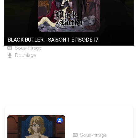
BLACK BUTLER - SAISON 1
ÉPISODE 17
Sous-titrage
Doublage
Le Majordome touché par la grâce
Ciel doit enquêter sur un monastère abandonné se
trouvant à Preston. Le Majordome de la reine Victoria les
informe que les sympathisants de cet ordre mystique
auraient pour objectif de renverser le pouvoir en place.
ÉPISODE PRÉCÉDENT
Épisode 16 - Le
Majordome et le château
abandonné
Sous-titrage