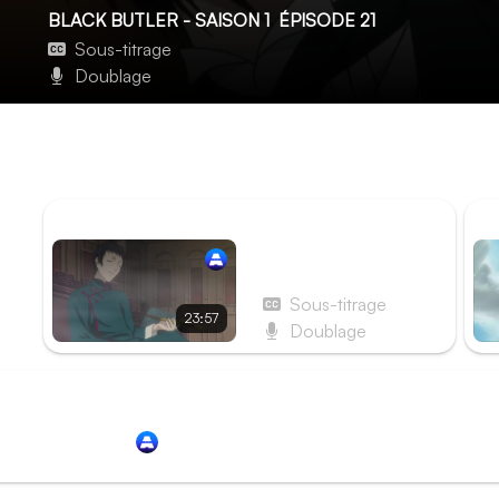
BLACK BUTLER - SAISON 1
ÉPISODE 21
Sous-titrage
Doublage
Le Majordome recruteur
Derrière leurs airs maladroits, May Linn, Bardroy et Finni
cachent d’étonnantes aptitudes. Mais comment Sebastian 
ÉPISODE PRÉCÉDENT
ÉP
Épisode 20 - Le
Majordome fugitif
Sous-titrage
23:57
Doublage
Redirection vers
Animation Digital Network