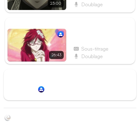
23:00
Doublage
ÉPISODE SUIVANT
Spécial 1 - Le Majordome
se donne en spectacle
Sous-titrage
26:43
Doublage
Redirection vers
Animation Digital Network
Soyez au courant de toutes les sorties d'épisodes d'animés
grâce à Shikkanime ! Retrouvez les dernières nouveautés