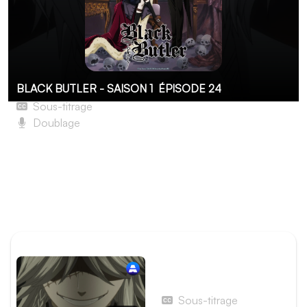
BLACK BUTLER - SAISON 1
ÉPISODE 24
Sous-titrage
Doublage
Le Majordome volubile
Le dernier affrontement se joue au Tower Bridge, où Ash
révèle sa nature d’ange déchu. Sebastian, reprenant son
apparence démoniaque, s’engage dans un combat
décisif pour anéantir son adversaire.
ÉPISODE PRÉCÉDENT
Épisode 23 - Le
Majordome incendiaire
Sous-titrage