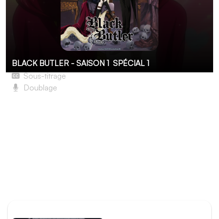
BLACK BUTLER - SAISON 1
SPÉCIAL 1
Sous-titrage
Doublage
Le Majordome se donne en spectacle
Pour venir en aide aux enfants défavorisés de Londres,
Ciel met en scène une représentation théâtrale. Hélas,
un contretemps empêche la troupe initialement prévue
de se produire. Refusant d’annuler l’événement, le jeune
comte décide de monter sur scène avec Sebastian, les
domestiques du manoir et quelques proches, afin
d’interpréter Hamlet de Shakespeare.
ÉPISODE PRÉCÉDENT