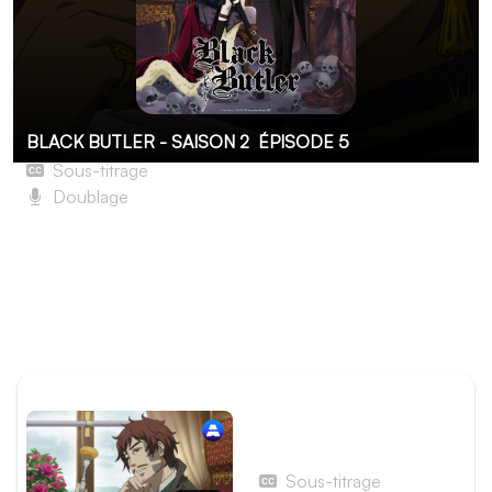
BLACK BUTLER - SAISON 2
ÉPISODE 5
Sous-titrage
Doublage
Pas de majordome sans fumée
Frappé d’amnésie depuis son réveil, Ciel pénètre dans le
manoir Trancy à l’occasion d’un bal costumé. Un
sentiment troublant de déjà-vu s’empare de lui alors qu’il
parcourt les couloirs de la demeure…
ÉPISODE PRÉCÉDENT
Épisode 4 - Le
Majordome terroriste
Sous-titrage