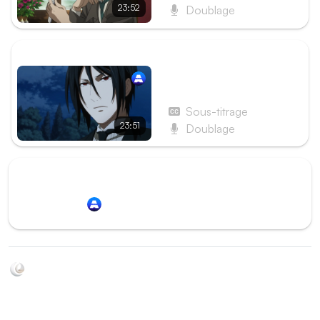
23:52
Doublage
ÉPISODE SUIVANT
Épisode 6 - Le
Majordome de la nuit
Sous-titrage
23:51
Doublage
Redirection vers
Animation Digital Network
Soyez au courant de toutes les sorties d'épisodes d'animés
grâce à Shikkanime ! Retrouvez les dernières nouveautés