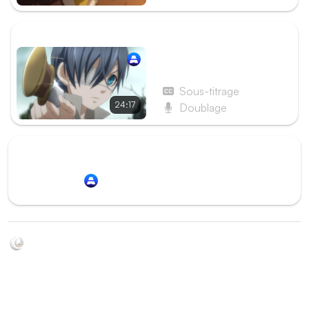
ÉPISODE SUIVANT
Épisode 3 - Le
Majordome est recruté
Sous-titrage
24:17
Doublage
Redirection vers
Animation Digital Network
Soyez au courant de toutes les sorties d'épisodes d'animés
grâce à Shikkanime ! Retrouvez les dernières nouveautés
des plateformes, tels que ADN, Crunchyroll, etc. Créez