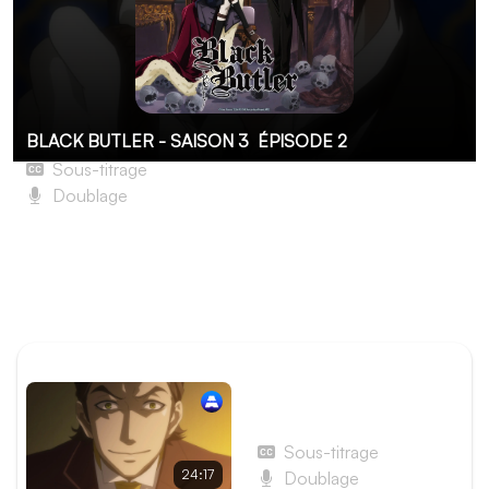
BLACK BUTLER - SAISON 3
ÉPISODE 2
Sous-titrage
Doublage
Le Majordome sur scène
Ciel et son majordome Sebastian sont sur une nouvelle
affaire de disparitions d'enfants. Une troupe de cirque
itinérante fraîchement arrivée en ville est suspectée...
ÉPISODE PRÉCÉDENT
Épisode 1 - Le Majordome
fait les présentations
Sous-titrage
24:17
Doublage