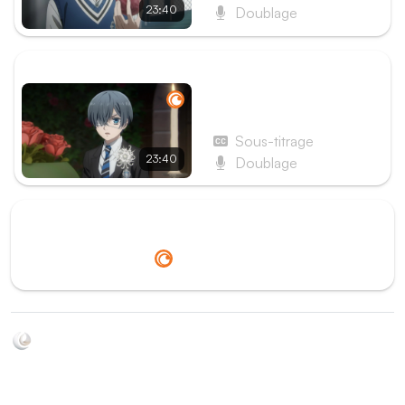
23:40
Doublage
ÉPISODE SUIVANT
Épisode 10 - Le
majordome donne son
accord
Sous-titrage
23:40
Doublage
Redirection vers
Crunchyroll
Soyez au courant de toutes les sorties d'épisodes d'animés
grâce à Shikkanime ! Retrouvez les dernières nouveautés