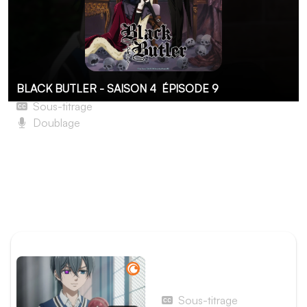
BLACK BUTLER - SAISON 4
ÉPISODE 9
Sous-titrage
Doublage
Le majordome rit aux éclats
D’après le vice-principal, les élèves prétendus disparus
sont toujours à l’école, et il a une preuve à l’appui. Mais
Derek Arden se comporte étrangement, et Ciel va enfin
découvrir pourquoi.
ÉPISODE PRÉCÉDENT
Épisode 8 - Le majordome
met le verrou
Sous-titrage