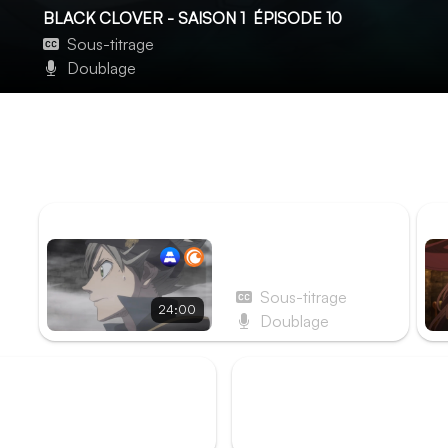
BLACK CLOVER - SAISON 1
ÉPISODE 10
Sous-titrage
Doublage
Page 10 : Le Défenseur
Un combat difficile s'engage entre nos Chevaliers-Mages e
redoutables car leur pouvoir magique est colossal… mais A
leur sac !
ÉPISODE PRÉCÉDENT
ÉP
Épisode 9 - Page 9 :
La bête
Sous-titrage
24:00
Doublage
rk