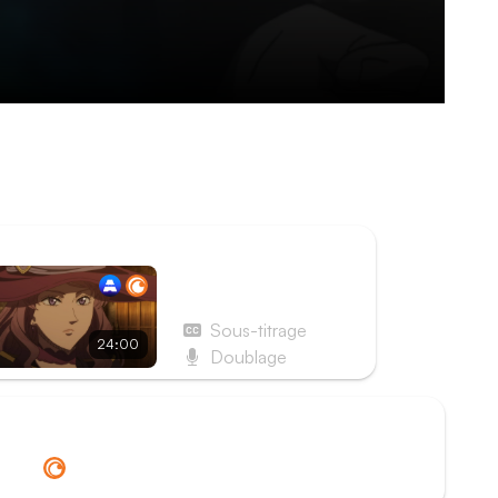
t leurs adversaires. Ces derniers sont
sta, Noelle et Magna ont plus d'un tour dans
ISODE SUIVANT
Épisode 11 - Page 11 :
Visite à la basse-ville
Sous-titrage
24:00
Doublage
Redirection vers
Crunchyroll