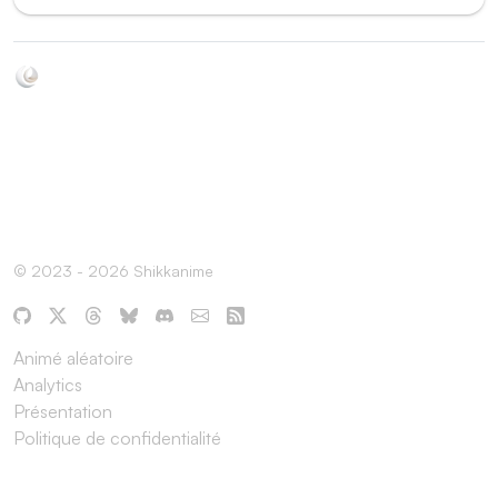
Soyez au courant de toutes les sorties d'épisodes d'animés
grâce à Shikkanime ! Retrouvez les dernières nouveautés
des plateformes, tels que ADN, Crunchyroll, etc. Créez
votre watchlist et soyez notifiés dès qu'un nouvel épisode
est disponible.
© 2023 - 2026 Shikkanime
Animé aléatoire
Analytics
Présentation
Politique de confidentialité