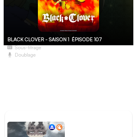
BLACK CLOVER - SAISON 1
ÉPISODE 107
Sous-titrage
Doublage
Page 107 : Combat décisif à la cité royale
Les elfes sont sur le point d'assouvir une partie de leur
vengeance : exécuter la famille royale, descendante de
celui qu'ils considèrent comme l'assassin qui a décimé
leur peuple. Yami et Finral sont sur place pour protéger le
palais, mais ils vont avoir besoin de renforts…
ÉPISODE PRÉCÉDENT
Épisode 106 - Page 106 :
Vengeance ou rédemption