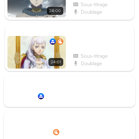
Sous-titrage
24:00
Doublage
ÉPISODE SUIVANT
Épisode 108 - Page 108 :
La princesse qui virevoltait
au combat
Sous-titrage
24:01
Doublage
Redirection vers
Animation Digital Network
Redirection vers
Crunchyroll