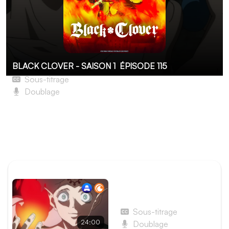
BLACK CLOVER - SAISON 1
ÉPISODE 115
Sous-titrage
Doublage
Page 115 : Le Cerveau
La page précédente vous a donné un aperçu de l'être
qui se cachait dans le corps de Ronne ; vous allez
maintenant le découvrir dans toute son ignominie.
ÉPISODE PRÉCÉDENT
Épisode 114 - Page 114 : Le
dernier arrivé
Sous-titrage
24:00
Doublage