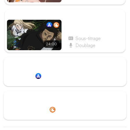
ÉPISODE SUIVANT
Épisode 116 - Page 116 :
L’Ennemi ultime
Sous-titrage
24:00
Doublage
Redirection vers
Animation Digital Network
Redirection vers
Crunchyroll