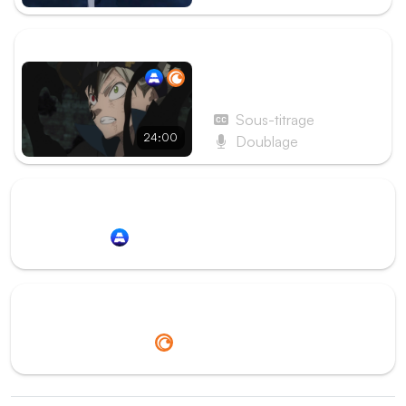
ÉPISODE SUIVANT
Épisode 119 - Page 119 : Le
Coup final
Sous-titrage
24:00
Doublage
Redirection vers
Animation Digital Network
Redirection vers
Crunchyroll