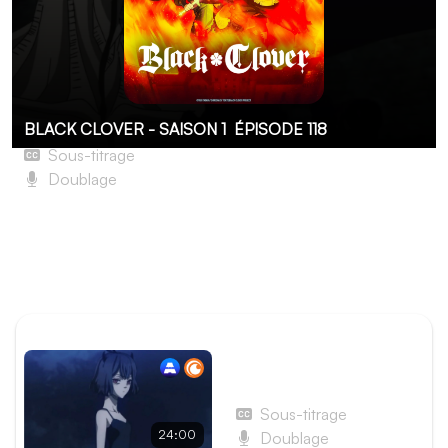
BLACK CLOVER - SAISON 1
ÉPISODE 118
Sous-titrage
Doublage
Page 118 : Retrouvailles par-delà l’espace-temps
La tragédie qui s'est déroulée 500 ans auparavant est sur
le point de se reproduire, et l'ennemi est cette fois
encore plus puissant…
ÉPISODE PRÉCÉDENT
Épisode 117 - Page 117 :
L’heure de briser le sceau
Sous-titrage
24:00
Doublage