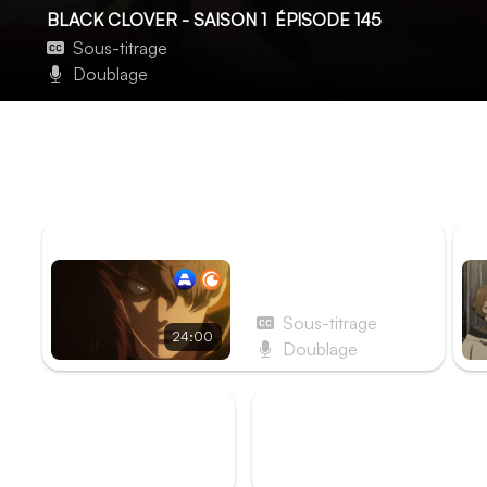
BLACK CLOVER - SAISON 1
ÉPISODE 145
Sous-titrage
Doublage
Page 145 : Sauvetage
Marie et Nero sont aux mains des Devil vanisher qui ont l'
compagnies de Chevaliers-Mages vont devoir tout faire po
propre image auprès des habitants.
ÉPISODE PRÉCÉDENT
ÉP
Épisode 144 - Page
144 : Ceux qui veulent
anéantir les démons
Sous-titrage
24:00
Doublage
rk