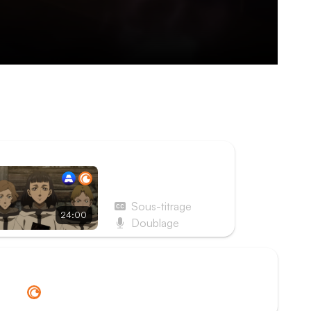
intention de les exécuter en place publique. Les
ur les empêcher d'agir tout en préservant leur
ISODE SUIVANT
Épisode 146 - Page
146 : Ceux qui
vénèrent les démons
Sous-titrage
24:00
Doublage
Redirection vers
Crunchyroll