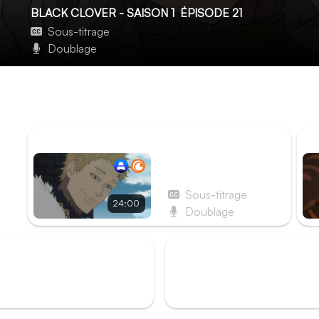
BLACK CLOVER - SAISON 1
ÉPISODE 21
Sous-titrage
Doublage
Page 21 : La Cité royale s'embrase
Vous aviez pu voir que le banquet tournait au vinaigre, mai
passer maintenant ! Cependant, le devoir va vite rappeler 
ÉPISODE PRÉCÉDENT
ÉP
Épisode 20 - Page 20 :
Rassemblement à la
cité royale
Sous-titrage
24:00
Doublage
rk