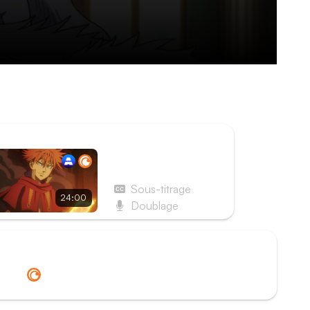
s ce n'était qu'un aperçu de ce qu'il va se
nos chevaliers à l'ordre…
ISODE SUIVANT
Épisode 22 - Page 22 :
Des sorts à la pelle
Sous-titrage
24:00
Doublage
Redirection vers
Crunchyroll