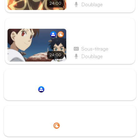
24:00
Doublage
ÉPISODE SUIVANT
Épisode 46 - Page 46 :
L'éveil
Sous-titrage
24:00
Doublage
Redirection vers
Animation Digital Network
Redirection vers
Crunchyroll