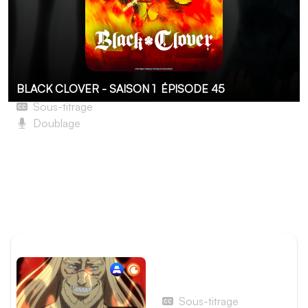
BLACK CLOVER - SAISON 1
ÉPISODE 45
Sous-titrage
Doublage
Page 45 : Obstiné
Le Battle Royale n'a maintenant plus rien d'un jeu, le
danger est réel. Encore une fois, c'est la cohésion des
troupes du Taureau noir qui déterminera l'issue de la
bataille.
ÉPISODE PRÉCÉDENT
Épisode 44 - Page 44 :
L'enflammé et l'électrisé
Sous-titrage