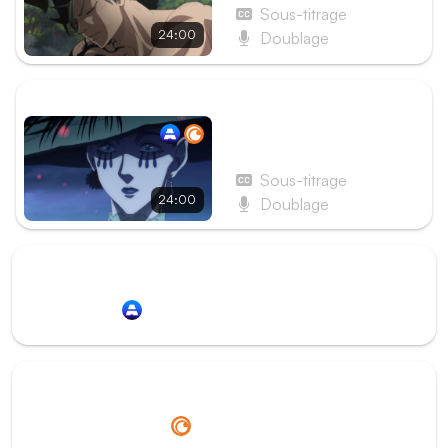
Sous-titrage
24:00
Doublage
ÉPISODE SUIVANT
Épisode 65 - Page 65 :
Retour au bercail
Sous-titrage
24:00
Doublage
Redirection vers
Animation Digital Network
Redirection vers
Crunchyroll