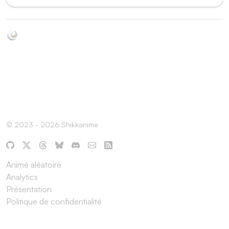
Soyez au courant de toutes les sorties d'épisodes d'animés
grâce à Shikkanime ! Retrouvez les dernières nouveautés
des plateformes, tels que ADN, Crunchyroll, etc. Créez
votre watchlist et soyez notifiés dès qu'un nouvel épisode
est disponible.
© 2023 - 2026 Shikkanime
Animé aléatoire
Analytics
Présentation
Politique de confidentialité