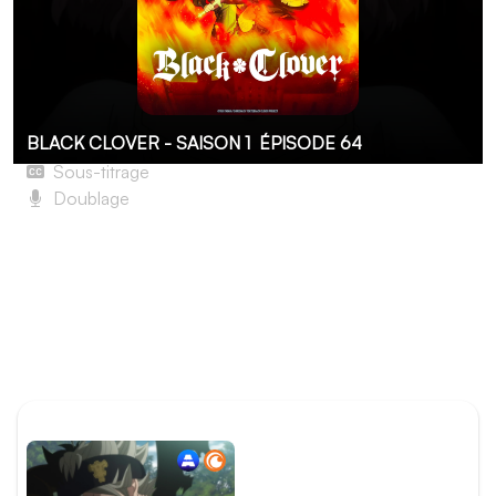
BLACK CLOVER - SAISON 1
ÉPISODE 64
Sous-titrage
Doublage
Page 64 : Le fil rouge du destin
La puissante reine des sorcières a réveillé l'incroyable
énergie d'anti-magie d'Asta et manipule ce dernier selon
ses propres desseins. Pour le Taureau noir, ils semblent
que les dés soient jetés… à moins que Vanessa ne prenne
conscience du pouvoir qui réside en elle.
ÉPISODE PRÉCÉDENT
Épisode 63 - Page 63 :
Moins que rien