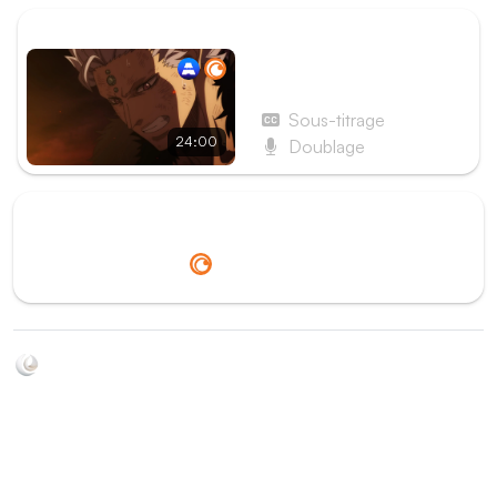
ÉPISODE SUIVANT
Épisode 61 - Page 61 : Le
monde promis
Sous-titrage
24:00
Doublage
Redirection vers
Crunchyroll
Soyez au courant de toutes les sorties d'épisodes d'animés
grâce à Shikkanime ! Retrouvez les dernières nouveautés
des plateformes, tels que ADN, Crunchyroll, etc. Créez
votre watchlist et soyez notifiés dès qu'un nouvel épisode