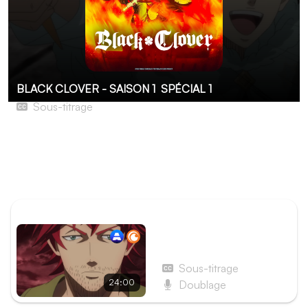
BLACK CLOVER - SAISON 1
SPÉCIAL 1
Sous-titrage
JSAF2018 La Thanksgiving des Chevaliers-Mages
Dans l'univers de Black Clover, il n'y a pas que la magie, il
y aussi la magie des fêtes ! Pour l'occasion, nos
chevaliers s'affronteront lors d'un quiz très… spécial !
ÉPISODE PRÉCÉDENT
Épisode 60 - Page 60 :
Pénitence
Sous-titrage
24:00
Doublage