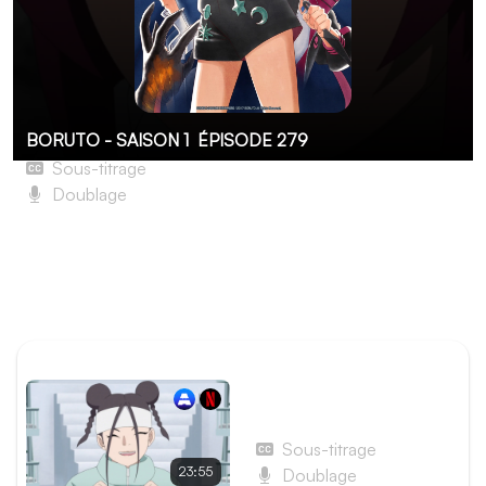
BORUTO - SAISON 1
ÉPISODE 279
Sous-titrage
Doublage
Le Mur des sept
Lorsque deux personnes sont retrouvées mortes, Boruto
et les autres se serrent les coudes face à la prochaine
épreuve et à une menace venue de l'intérieur.
ÉPISODE PRÉCÉDENT
Épisode 278 - Les
Chaises musicales
Sous-titrage
23:55
Doublage