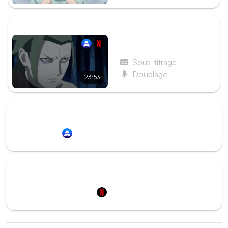
ÉPISODE SUIVANT
Épisode 280 - La Brèche
Sous-titrage
Doublage
23:53
Redirection vers
Animation Digital Network
Redirection vers
Netflix