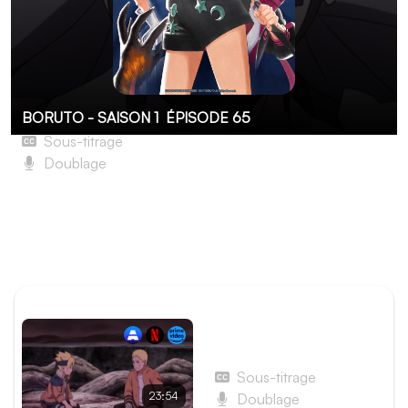
BORUTO - SAISON 1
ÉPISODE 65
Sous-titrage
Doublage
Père et Fils
Momoshiki est encore plus puissant qu'avant, mais
Naruto et Sasuke savent ce que signifie de se battre
contre le grand Ôtsutsuki.
ÉPISODE PRÉCÉDENT
Épisode 64 - Ramener
Naruto !
Sous-titrage
23:54
Doublage