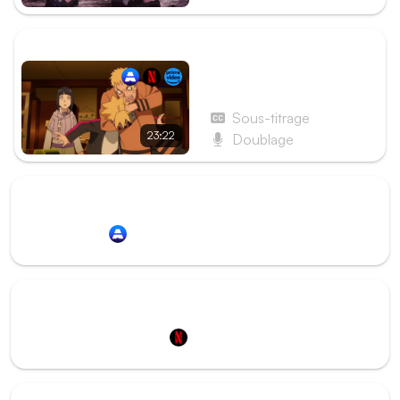
ÉPISODE SUIVANT
Épisode 66 - Mon histoire
!
Sous-titrage
23:22
Doublage
Redirection vers
Animation Digital Network
Redirection vers
Netflix