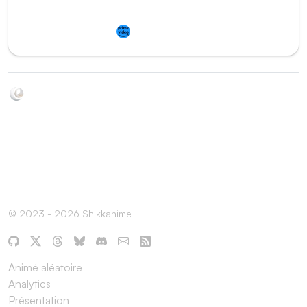
Redirection vers
Prime Video
Soyez au courant de toutes les sorties d'épisodes d'animés
grâce à Shikkanime ! Retrouvez les dernières nouveautés
des plateformes, tels que ADN, Crunchyroll, etc. Créez
votre watchlist et soyez notifiés dès qu'un nouvel épisode
est disponible.
© 2023 - 2026 Shikkanime
Animé aléatoire
Analytics
Présentation