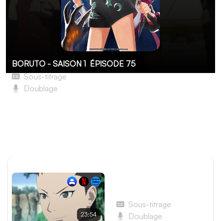
BORUTO - SAISON 1
ÉPISODE 75
Sous-titrage
Doublage
Les Épreuves de la grotte Ryûchi
Boruto et les autres filent à la grotte de Ryûchi mais ils
ont du mal à la trouver. Quand ils y parviennent, ils ne
sont pas au bout de leurs surprises.
ÉPISODE PRÉCÉDENT
Épisode 74 - Bataille
contre Ino-Shika-Chô !
Sous-titrage
23:54
Doublage