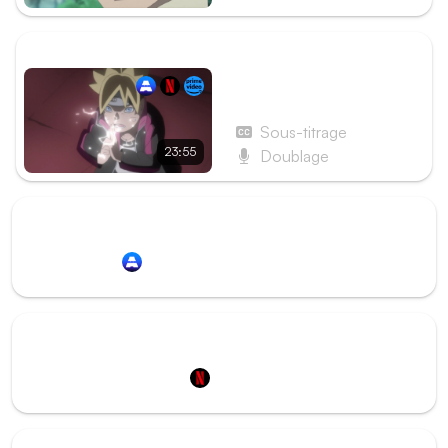
ÉPISODE SUIVANT
Épisode 76 - L’Écaille à
rapporter
Sous-titrage
23:55
Doublage
Redirection vers
Animation Digital Network
Redirection vers
Netflix