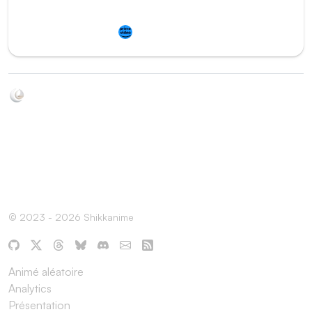
Redirection vers
Prime Video
Soyez au courant de toutes les sorties d'épisodes d'animés
grâce à Shikkanime ! Retrouvez les dernières nouveautés
des plateformes, tels que ADN, Crunchyroll, etc. Créez
votre watchlist et soyez notifiés dès qu'un nouvel épisode
est disponible.
© 2023 - 2026 Shikkanime
Animé aléatoire
Analytics
Présentation