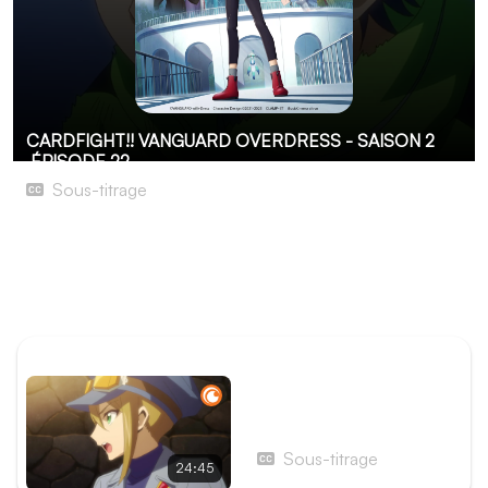
CARDFIGHT!! VANGUARD OVERDRESS - SAISON 2
ÉPISODE 22
Sous-titrage
L'éveil de Chakrabarthi - L'envol
Blackout continue l'ascension du château, et c'est
maintenant au tour de Yûyu de montrer sa détermination
à son adversaire.
ÉPISODE PRÉCÉDENT
Épisode 21 - Megumi vs
Haruka - Le souvenir
Sous-titrage
24:45