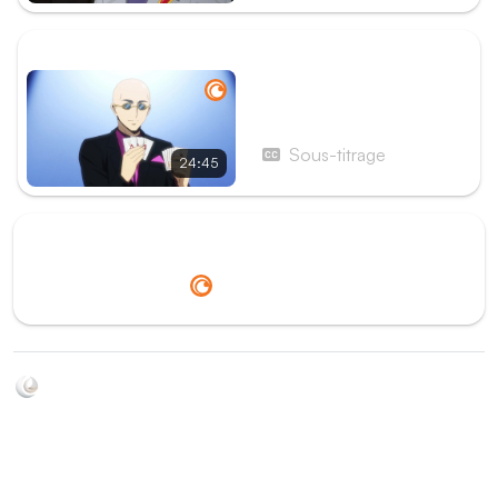
ÉPISODE SUIVANT
Épisode 23 - Aurora
Fierce Princess - Le bien
ou le mal
Sous-titrage
24:45
Redirection vers
Crunchyroll
Soyez au courant de toutes les sorties d'épisodes d'animés
grâce à Shikkanime ! Retrouvez les dernières nouveautés
des plateformes, tels que ADN, Crunchyroll, etc. Créez