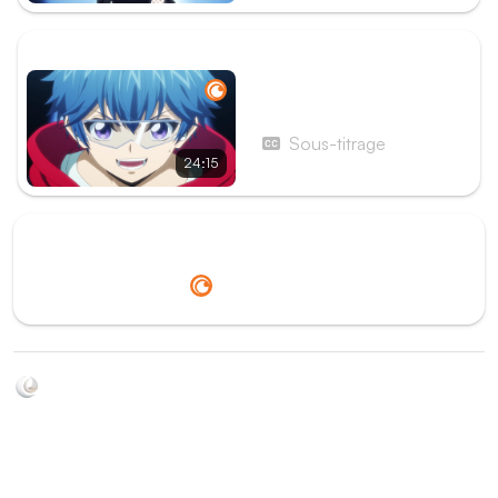
ÉPISODE SUIVANT
Épisode 13 - will + Dress
Sous-titrage
24:15
Redirection vers
Crunchyroll
Soyez au courant de toutes les sorties d'épisodes d'animés
grâce à Shikkanime ! Retrouvez les dernières nouveautés
des plateformes, tels que ADN, Crunchyroll, etc. Créez