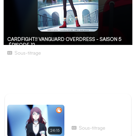
CARDFIGHT!! VANGUARD OVERDRESS - SAISON 5
ÉPISODE 12
Sous-titrage
Au-delà du niveau ultime
Maintenant qu'ils ont gagné le droit d'affronter Gui, Yûyu
et ses amis se lancent dans le dernier combat contre
l'intelligence artificielle.
ÉPISODE PRÉCÉDENT
Épisode 11 - Ciel étoilé vs
chute des cieux
Sous-titrage
24:15