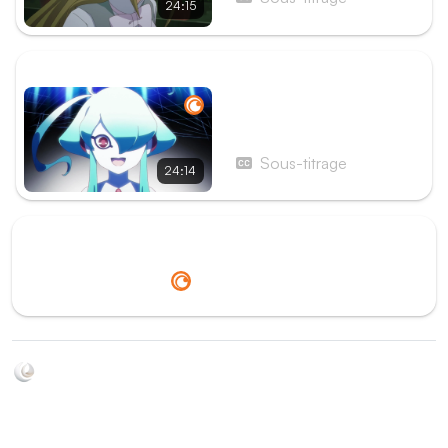
24:15
ÉPISODE SUIVANT
Épisode 7 - L'éclosion de
la fin
Sous-titrage
24:14
Redirection vers
Crunchyroll
Soyez au courant de toutes les sorties d'épisodes d'animés
grâce à Shikkanime ! Retrouvez les dernières nouveautés