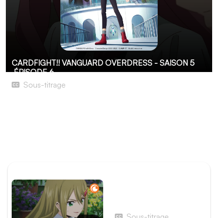
CARDFIGHT!! VANGUARD OVERDRESS - SAISON 5
ÉPISODE 6
Sous-titrage
DressUp
Les membres de Blackout et de Daybreak font tout pour
que les joueurs de Vanguard ne deviennent pas tous
membres des Uniformers. Cela implique pour beaucoup
d'entre eux de s'entraîner dur pour s'améliorer.
ÉPISODE PRÉCÉDENT
Épisode 5 - Un jour
merveilleux
Sous-titrage