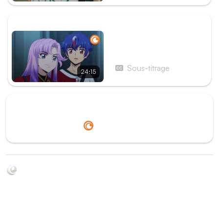
ÉPISODE SUIVANT
Épisode 3 - Le repère sur
la balance
Sous-titrage
24:15
Redirection vers
Crunchyroll
Soyez au courant de toutes les sorties d'épisodes d'animés
grâce à Shikkanime ! Retrouvez les dernières nouveautés
des plateformes, tels que ADN, Crunchyroll, etc. Créez