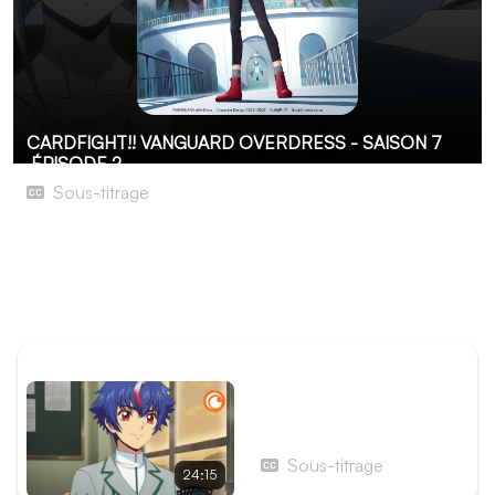
CARDFIGHT!! VANGUARD OVERDRESS - SAISON 7
ÉPISODE 2
Sous-titrage
Infini contre zéro
Maintenant que les cartes sont redistribuées en vue du
nouveau tournoi, il est déjà l'heure du premier combat
entre le Destiné du zéro et le Fatidique de l'infini.
ÉPISODE PRÉCÉDENT
Épisode 1 - La Finale
fatidique
Sous-titrage
24:15