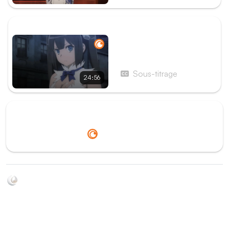
ÉPISODE SUIVANT
Épisode 12 - Argonaute -
Le retour du héros
Sous-titrage
24:56
Redirection vers
Crunchyroll
Soyez au courant de toutes les sorties d'épisodes d'animés
grâce à Shikkanime ! Retrouvez les dernières nouveautés
des plateformes, tels que ADN, Crunchyroll, etc. Créez