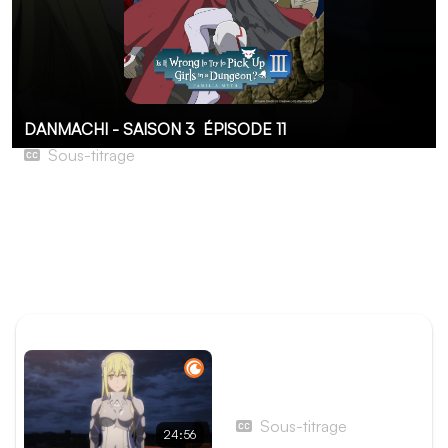
DANMACHI - SAISON 3
ÉPISODE 11
Sous-titrage
Ultra Soul - Combat décisif
Guidé par Hestia et les objets enchantés de Fels, Bell
parvient à retrouver Wyne. Malheureusement, son plan
pour retenir la Familia de Loki n'a pas été suffisant et la
porte ouest de Cnossos est encore loin.
ÉPISODE PRÉCÉDENT
Épisode 10 - Invisible -
Passage en force
Sous-titrage
24:56