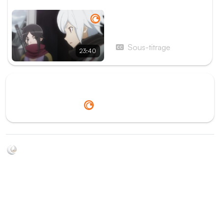
ÉPISODE SUIVANT
Épisode 13 - Revanche -
La contre-offensive
Sous-titrage
23:40
Redirection vers
Crunchyroll
Soyez au courant de toutes les sorties d'épisodes d'animés
grâce à Shikkanime ! Retrouvez les dernières nouveautés
des plateformes, tels que ADN, Crunchyroll, etc. Créez
votre watchlist et soyez notifiés dès qu'un nouvel épisode
est disponible.