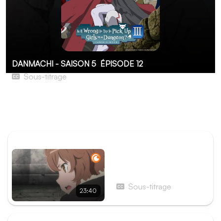
DANMACHI - SAISON 5
ÉPISODE 12
Sous-titrage
Astraea Record - Héritage
L’alliance des factions tente de tenir bon alors que la
Familia de Freya passe à l’offensive.
ÉPISODE PRÉCÉDENT
Épisode 11 - Folkvangr -
L’enfer
Sous-titrage
23:40