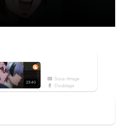
 rend compte de la difficulté qu'il aura à
ative pour retrouver la paix qu'il espère tant.
ISODE SUIVANT
Épisode 6 - Le
pyromane
Sous-titrage
23:40
Doublage