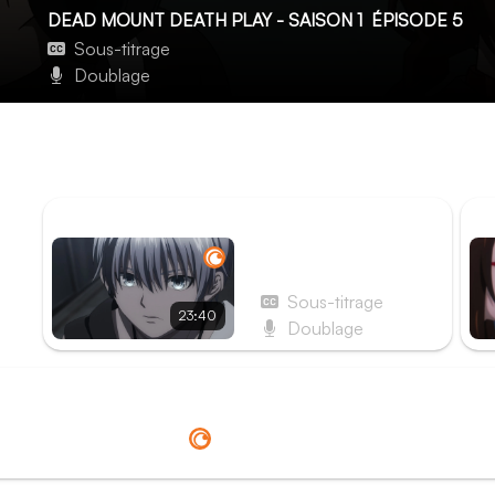
DEAD MOUNT DEATH PLAY - SAISON 1
ÉPISODE 5
Sous-titrage
Doublage
Le monstre
Le nécromancien rencontre enfin le fameux Lemmings et se
l'affronter. Il décide ensuite de se trouver une activité lucr
ÉPISODE PRÉCÉDENT
ÉP
Épisode 4 - Chien
enragé
Sous-titrage
23:40
Doublage
Redirection vers
Crunchyroll