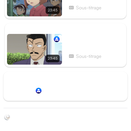
Capsule temporelle
d’Akemi Miyano (1re partie)
Sous-titrage
23:45
ÉPISODE SUIVANT
Épisode 1095 - Le Rêve
d'un disparu
Sous-titrage
23:45
Redirection vers
Animation Digital Network
Soyez au courant de toutes les sorties d'épisodes d'animés