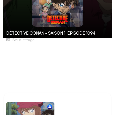
DÉTECTIVE CONAN - SAISON 1
ÉPISODE 1094
Sous-titrage
La Capsule temporelle d’Akemi Miyano (2e partie)
Accompagné par les trois élèves de la promotion 19 et
des enseignantes, Conan continue de chercher la
capsule temporelle enterrée par Akemi Miyano. De
nouvelles inscriptions sont découvertes et permettent
finalement de localiser la capsule, mais un élément va
conduire au désenchantement de tout ce petit monde.
ÉPISODE PRÉCÉDENT
Épisode 1093 - La