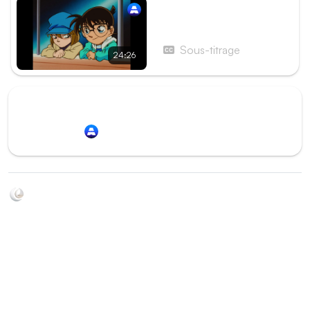
Épisode 130 - Menace de
meurtre aveugle au stade
(1re partie)
Sous-titrage
24:26
Redirection vers
Animation Digital Network
Soyez au courant de toutes les sorties d'épisodes d'animés
grâce à Shikkanime ! Retrouvez les dernières nouveautés
des plateformes, tels que ADN, Crunchyroll, etc. Créez
votre watchlist et soyez notifiés dès qu'un nouvel épisode
est disponible.