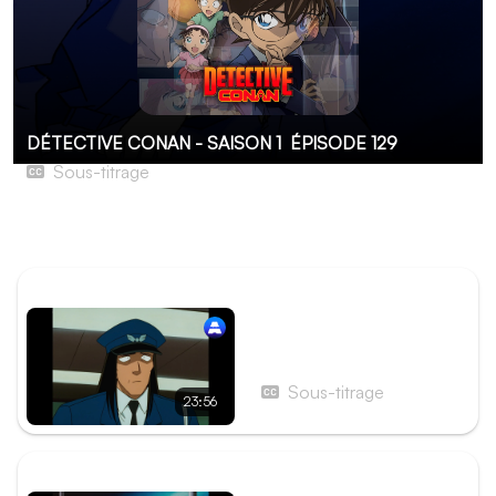
DÉTECTIVE CONAN - SAISON 1
ÉPISODE 129
Sous-titrage
La Nouvelle Élève
Aucune description pour le moment...
ÉPISODE PRÉCÉDENT
Épisode 128 - Le 10e
Braquage des hommes en
noir
Sous-titrage
23:56
ÉPISODE SUIVANT