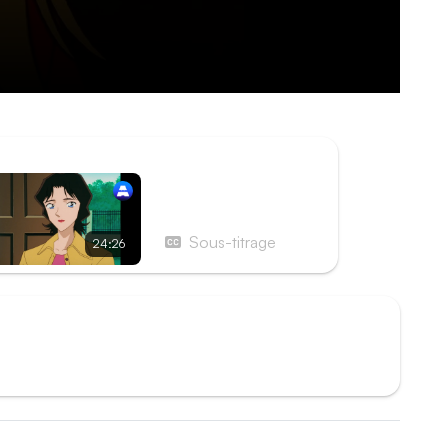
ISODE SUIVANT
Épisode 233 - La
Preuve indélébile (1re
partie)
Sous-titrage
24:26