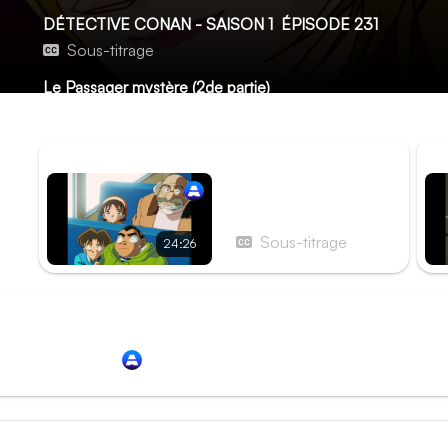
DÉTECTIVE CONAN - SAISON 1
ÉPISODE 231
Sous-titrage
Le Passager mystère (2de partie)
Aucune description pour le moment...
ÉPISODE PRÉCÉDENT
ÉP
Épisode 230 - Le
Passager mystère (1re
partie)
Sous-titrage
24:26
Redirection vers
Animation Digital Network