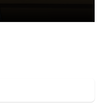
nière brioche et se retrouver sans rien, ou la
 apporte une solution… mais celle-ci