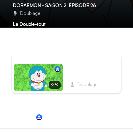
DORAEMON - SAISON 2
ÉPISODE 26
Doublage
Le Double-tout
Nobita est confronté à un dilemme : doit-il savourer sa der
garder et se priver du plaisir de la manger ? Doraemon lui
s’accompagne d’un sérieux inconvénient.
ÉPISODE PRÉCÉDENT
Épisode 25 - Le Ranch
des sucreries
Doublage
9:59
Redirection vers
Animation Digital Network