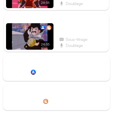
24:55
Doublage
ÉPISODE SUIVANT
Épisode 41 - Le Tournoi
d'arts martiaux ! Qui
succédera à Satan ?
Sous-titrage
24:55
Doublage
Redirection vers
Animation Digital Network
Redirection vers
Crunchyroll