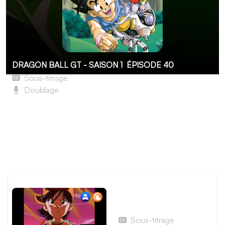
DRAGON BALL GT - SAISON 1
ÉPISODE 40
Sous-titrage
Doublage
L'Explosion de la Terre ! La grande décision de Piccolo
Bien que Baby soit défait, la Terre est en danger. Il a
utilisé les Dragon Balls pour recréer une planète Tsuful,
et leur localisation est inconnue, ce qui empêche de les
retrouver à temps.
ÉPISODE PRÉCÉDENT
Épisode 39 - C'est
terminé ! L'extermination
de Baby
Sous-titrage