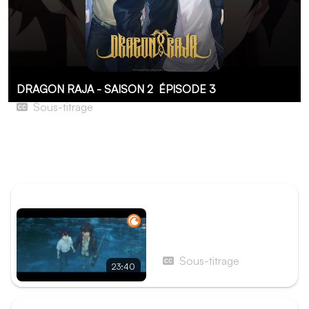
DRAGON RAJA - SAISON 2
ÉPISODE 3
Sous-titrage
Les anniversaires, fossoyeurs de la jeunesse
Lu Mingfei passe l’été en Xin, avant une mission
importante avec Chu Zihang pour Cassell.
ÉPISODE PRÉCÉDENT
Épisode 2 - Sous les
averses funèbres
Sous-titrage
23:40