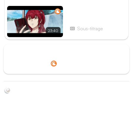
ÉPISODE SUIVANT
Épisode 4 - Le bras droit
du roi
Sous-titrage
23:40
Redirection vers
Crunchyroll
Soyez au courant de toutes les sorties d'épisodes d'animés
grâce à Shikkanime ! Retrouvez les dernières nouveautés
des plateformes, tels que ADN, Crunchyroll, etc. Créez
votre watchlist et soyez notifiés dès qu'un nouvel épisode
est disponible.