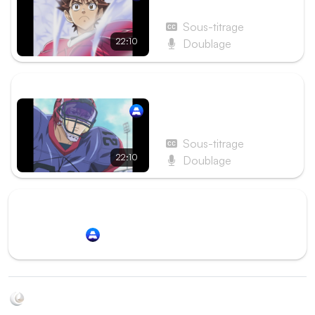
Kobayakawa
Sous-titrage
22:10
Doublage
ÉPISODE SUIVANT
Épisode 81 - La vérité sur
l'homme aux yeux rouges
Sous-titrage
22:10
Doublage
Redirection vers
Animation Digital Network