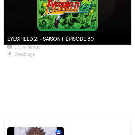
EYESHIELD 21 - SAISON 1
ÉPISODE 80
Sous-titrage
Doublage
La meilleure équipe de tireurs
Le premier match de Sena en tant que « Sena
Kobayakawa » débute très mal : Deimon est totalement
sous l’emprise de Bando. La technique d’Onside Kick des
Spiders est telle que les Devil Bats ne parviennent même
pas à se saisir du ballon. Bando prend rapidement
l’avantage sur Deimon et ne compte pas en rester là...
ÉPISODE PRÉCÉDENT
Épisode 79 - Sena