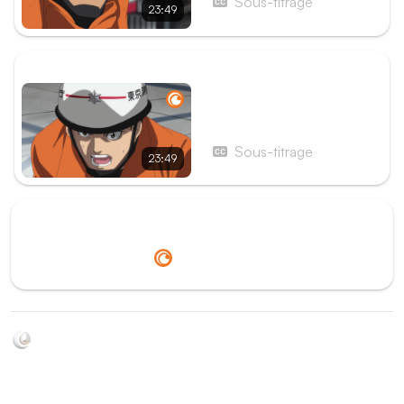
Sous-titrage
23:49
ÉPISODE SUIVANT
Épisode 14 - Le tournoi
national de sauvetage
Sous-titrage
23:49
Redirection vers
Crunchyroll
Soyez au courant de toutes les sorties d'épisodes d'animés
grâce à Shikkanime ! Retrouvez les dernières nouveautés