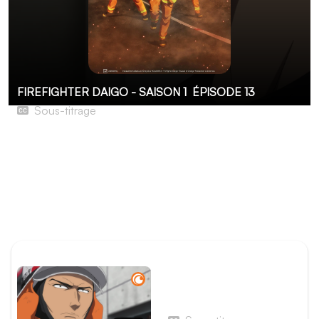
FIREFIGHTER DAIGO - SAISON 1
ÉPISODE 13
Sous-titrage
À chacun ses réflexions
Shun est toujours sous le choc, la mort d'une des
victimes lui pesant très lourd sur la conscience. Daigo
tente de le requinquer, d'abord avec son estomac, puis
plus brutalement. « Les pompiers n'ont pas le temps de
pleurer. »
ÉPISODE PRÉCÉDENT
Épisode récapitulatif 1 - Un
nouveau jour se lève