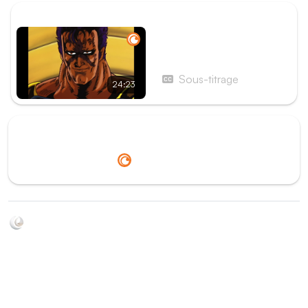
ÉPISODE SUIVANT
Épisode 144 - Le Hokuto
est en danger ! Kaioh
convoite la fille de
Sous-titrage
24:23
l'empereur céleste !
Redirection vers
Crunchyroll
Soyez au courant de toutes les sorties d'épisodes d'animés
grâce à Shikkanime ! Retrouvez les dernières nouveautés
des plateformes, tels que ADN, Crunchyroll, etc. Créez
votre watchlist et soyez notifiés dès qu'un nouvel épisode