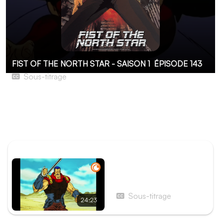
FIST OF THE NORTH STAR - SAISON 1
ÉPISODE 143
Sous-titrage
Le combat des deux frères ! Les yeux de Hyoh ne
verseront plus jamais de larmes !
Kenshirô sait qui est Hyoh lorsqu'il l'affronte, mais ce
dernier n'a toujours pas recouvré la mémoire.
ÉPISODE PRÉCÉDENT
Épisode 142 - Hyoh le
tyran et les larmes du
garde ! Qui pourra l'arrêter
Sous-titrage
24:23
?