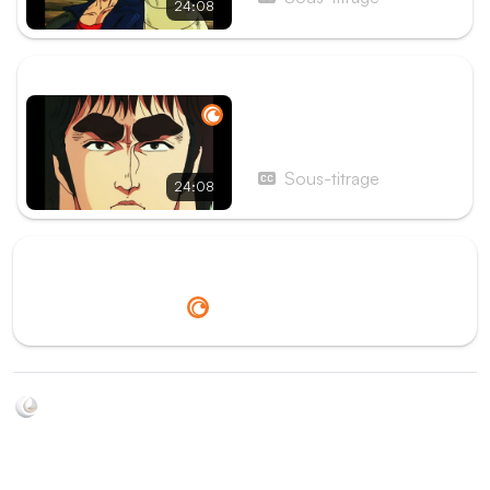
24:08
ÉPISODE SUIVANT
Épisode 18 - Vivre ou
mourir ? Le bout du désert
est le premier cercle de
Sous-titrage
24:08
l'enfer !
Redirection vers
Crunchyroll
Soyez au courant de toutes les sorties d'épisodes d'animés
grâce à Shikkanime ! Retrouvez les dernières nouveautés