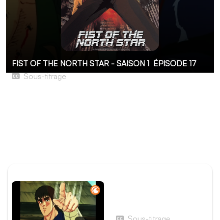
FIST OF THE NORTH STAR - SAISON 1
ÉPISODE 17
Sous-titrage
Bats-toi si tu es un homme ! La grande bataille
commence enfin !
Shin, devenu roi, a rassemblé tous ses guerriers pour tuer
Ken. Il lance une attaque massive, ayant bien compris
que Ken pouvait venir à bout de n'importe quel
adversaire en combat singulier.
ÉPISODE PRÉCÉDENT
Épisode 16 - Crapules !
Chantez la comptine du
chemin vers l'enfer !
Sous-titrage