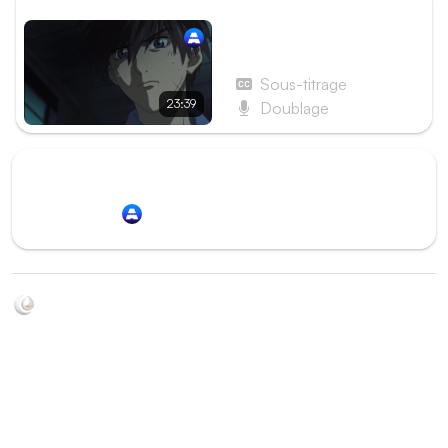
ÉPISODE SUIVANT
Épisode 12 - Hong Kong
en flammes
Sous-titrage
23:39
Doublage
Redirection vers
Animation Digital Network
Soyez au courant de toutes les sorties d'épisodes d'animés
grâce à Shikkanime ! Retrouvez les dernières nouveautés
des plateformes, tels que ADN, Crunchyroll, etc. Créez
votre watchlist et soyez notifiés dès qu'un nouvel épisode
est disponible.