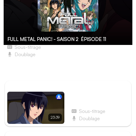
FULL METAL PANIC! - SAISON 2
ÉPISODE 11
Sous-titrage
Doublage
Ses problèmes à lui
Aucune description pour le moment...
ÉPISODE PRÉCÉDENT
Épisode 10 - Les Deux
Hong Kong
Sous-titrage
23:39
Doublage