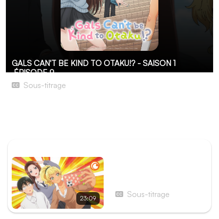
GALS CAN'T BE KIND TO OTAKU!? - SAISON 1
ÉPISODE 9
Sous-titrage
Tu m'as piégée, Kotoko Ijichi !
Alors que la fête du lycée approche, c'est l'occasion
pour Amane et Ijichi de se remémorer leur rencontre.
ÉPISODE PRÉCÉDENT
Épisode 8 - Une soirée
pyjama ?
Sous-titrage
23:09