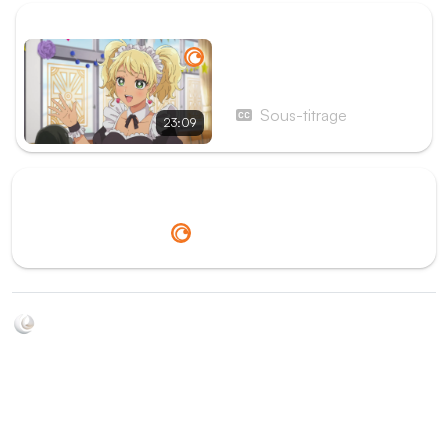
ÉPISODE SUIVANT
Épisode 10 - La fête du
lycée !
Sous-titrage
23:09
Redirection vers
Crunchyroll
Soyez au courant de toutes les sorties d'épisodes d'animés
grâce à Shikkanime ! Retrouvez les dernières nouveautés
des plateformes, tels que ADN, Crunchyroll, etc. Créez
votre watchlist et soyez notifiés dès qu'un nouvel épisode