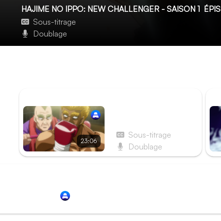
HAJIME NO IPPO: NEW CHALLENGER - SAISON 1
ÉPIS
Sous-titrage
Doublage
Round 23 - Les mains qui me soutiennent
Sur le point de s'écrouler, Takamura trouve son soutien da
folie de Hawk semble prendre le dessus, Takamura se lève,
ÉPISODE PRÉCÉDENT
ÉP
Épisode 22 - Round 22
- Baston
Sous-titrage
23:06
Doublage
Redirection vers
Animation Digital Network