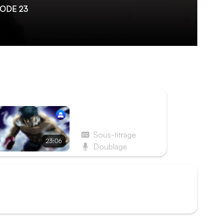
ODE 23
ns les promesses faites à ces amis. Alors que la
 prêt à risquer sa vie pour remporter ce match.
ISODE SUIVANT
Épisode 24 - Round
24 - Le Roi
Sous-titrage
23:06
Doublage