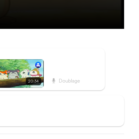
rter à son papa. Hamtaro, Hamidou et Pénélope
un drôle de musicien, vagabond et poète.
ISODE SUIVANT
Épisode 11 - La
Sagesse des anciens
Doublage
20:34