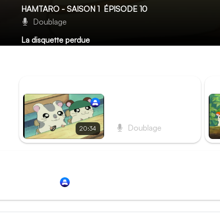
HAMTARO - SAISON 1
ÉPISODE 10
Doublage
La disquette perdue
Laura perd une importante disquette qu’elle devait appo
décident de l’aider à la retrouver et rencontrent Babos, 
ÉPISODE PRÉCÉDENT
ÉP
Épisode 9 - Les Ham-
Hams à l’école
Doublage
20:34
Redirection vers
Animation Digital Network