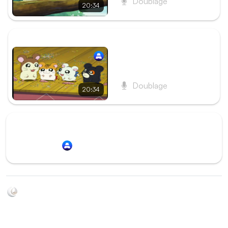
Doublage
20:34
ÉPISODE SUIVANT
Épisode 13 - La Chanson
de Tigrette
Doublage
20:34
Redirection vers
Animation Digital Network
Soyez au courant de toutes les sorties d'épisodes d'animés
grâce à Shikkanime ! Retrouvez les dernières nouveautés