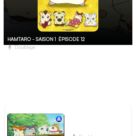
HAMTARO - SAISON 1
ÉPISODE 12
Doublage
Bijou en danger
Panda a aperçu un matou féroce dans la rue de la
Sardine et c’est à cet endroit-là qu’Haméthyste a été vue
pour la dernière fois. Les hamstéroïdes usent de tous les
stratagèmes possibles afin de la tirer des griffes du
terrible matou.
ÉPISODE PRÉCÉDENT
Épisode 11 - La Sagesse
des anciens