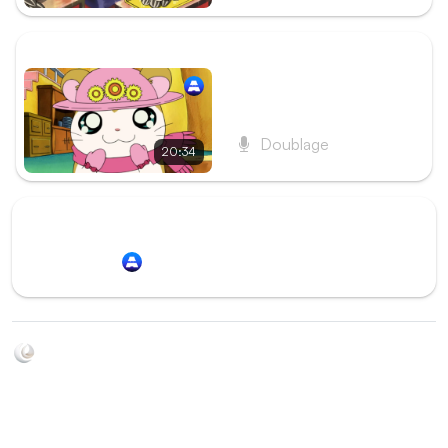
ÉPISODE SUIVANT
Épisode 22 - Le Cadeau
de Pashmina
Doublage
20:34
Redirection vers
Animation Digital Network
Soyez au courant de toutes les sorties d'épisodes d'animés
grâce à Shikkanime ! Retrouvez les dernières nouveautés
des plateformes, tels que ADN, Crunchyroll, etc. Créez