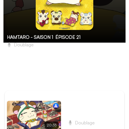
HAMTARO - SAISON 1
ÉPISODE 21
Doublage
Courage, Chapo !
Chapo s’est endormi au club et n’ose plus rentrer chez
lui. Il décide de devenir un hamster des champs comme
Hamiral, son héros et modèle. Tous ses amis essaient de
lui faire entendre raison.
ÉPISODE PRÉCÉDENT
Épisode 20 - Le Mystère
de Ronpschitt
Doublage
20:35