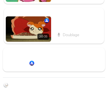
ÉPISODE SUIVANT
Épisode 24 - Reviens,
Hamtaro !
Doublage
20:35
Redirection vers
Animation Digital Network
Soyez au courant de toutes les sorties d'épisodes d'animés
grâce à Shikkanime ! Retrouvez les dernières nouveautés
des plateformes, tels que ADN, Crunchyroll, etc. Créez