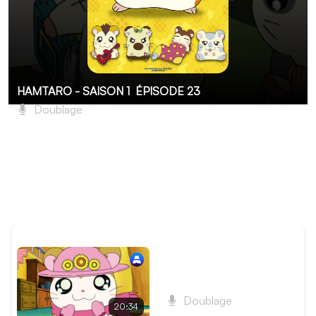
HAMTARO - SAISON 1
ÉPISODE 23
Doublage
Librius, rédacteur en chef
Laura doit écrire pour le journal de l’école, mais il n’est
pas simple de trouver un sujet. À leur tour, les Ham-Hams
décident de faire de même… mais comment écrire un
scoop ?
ÉPISODE PRÉCÉDENT
Épisode 22 - Le Cadeau
de Pashmina
Doublage
20:34