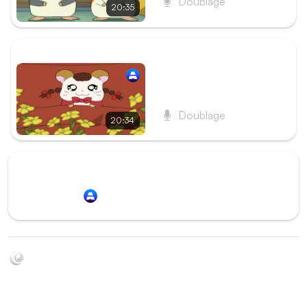
Doublage
20:35
ÉPISODE SUIVANT
Épisode 37 - Hamidou est
amoureux
Doublage
20:34
Redirection vers
Animation Digital Network
Soyez au courant de toutes les sorties d'épisodes d'animés
grâce à Shikkanime ! Retrouvez les dernières nouveautés