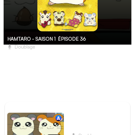
HAMTARO - SAISON 1
ÉPISODE 36
Doublage
Adieu, Bijou
Marina retourne à Saint-Pétersbourg pour étudier le
piano et Bijou est du voyage. Désespérée à l’idée de
quitter les Ham-Hams, elle n’ose leur apprendre la terrible
nouvelle. Ses amis organisent une grande fête d’adieux
en son honneur.
ÉPISODE PRÉCÉDENT
Épisode 35 - Un spectacle
de rêve