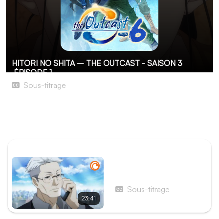
HITORI NO SHITA – THE OUTCAST - SAISON 3
ÉPISODE 1
Sous-titrage
Épisode 1
Zhang Chulan est allé travailler à la société de livraison
Express, tandis que Wang Ye est rentré chez lui.
ÉPISODE PRÉCÉDENT
Épisode 24 - Pékin
Sous-titrage
23:41