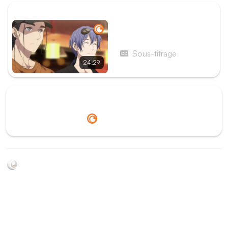
ÉPISODE SUIVANT
Épisode 2 - Épisode 2
Sous-titrage
24:29
Redirection vers
Crunchyroll
Soyez au courant de toutes les sorties d'épisodes d'animés
grâce à Shikkanime ! Retrouvez les dernières nouveautés
des plateformes, tels que ADN, Crunchyroll, etc. Créez
votre watchlist et soyez notifiés dès qu'un nouvel épisode